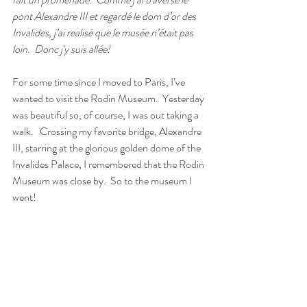
pont Alexandre III et regardé le dom d’or des 
Invalides, j’ai realisé que le musée n’était pas 
loin.  Donc j'y suis allée!
For some time since I moved to Paris, I’ve 
wanted to visit the Rodin Museum.  Yesterday 
was beautiful so, of course, I was out taking a 
walk.   Crossing my favorite bridge, Alexandre 
III, starring at the glorious golden dome of the 
Invalides Palace, I remembered that the Rodin 
Museum was close by.  So to the museum I 
went!