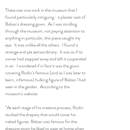
There was one work in the museum that I 
found particularly intriguing :  a plaster cast of 
Balzac's dressing gown.  As I was strolling 
through the museum, not paying attention to 
anything in particular, this piece caught my 
eye.  It was unlike all the others.  I found it 
strange and yet extraordinary.  It was as if its 
owner had stepped away and left it suspended 
in air.  I wondered if in fact it was the gown 
covering Rodin’s famous (and as I was later to 
learn, infamous) hulking figure of Balzac I had 
seen in the garden.  According to the 
museum's website:
“At each stage of his creative process, Rodin 
studied the drapery that would cover his 
naked figures. Balzac was famous for the 
dressing gown he liked to wear at home when 