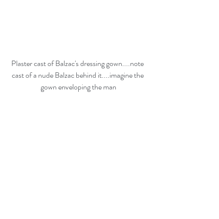
Plaster cast of Balzac's dressing gown....note 
cast of a nude Balzac behind it....imagine the 
gown enveloping the man