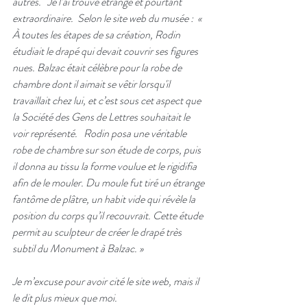
autres.   Je l’ai trouvé étrange et pourtant 
extraordinaire.  Selon le site web du musée :  « 
À toutes les étapes de sa création, Rodin 
étudiait le drapé qui devait couvrir ses figures 
nues. Balzac était célèbre pour la robe de 
chambre dont il aimait se vêtir lorsqu'il 
travaillait chez lui, et c’est sous cet aspect que 
la Société des Gens de Lettres souhaitait le 
voir représenté.   Rodin posa une véritable 
robe de chambre sur son étude de corps, puis 
il donna au tissu la forme voulue et le rigidifia 
afin de le mouler. Du moule fut tiré un étrange 
fantôme de plâtre, un habit vide qui révèle la 
position du corps qu’il recouvrait. Cette étude 
permit au sculpteur de créer le drapé très 
subtil du Monument à Balzac. »
Je m’excuse pour avoir cité le site web, mais il 
le dit plus mieux que moi.