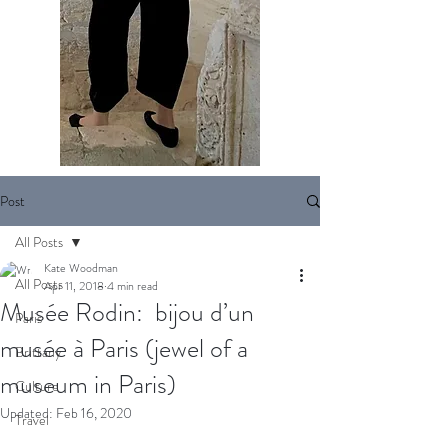
Post
All Posts
Kate Woodman
All Posts
Apr 11, 2018
4 min read
Musée Rodin: bijou d’un
Paris
musée à Paris (jewel of a
Brittany
museum in Paris)
Culture
Updated:
Feb 16, 2020
Travel