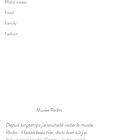
Photo essays
Food
Family
Fashion
Musée Rodin  
Depuis longtemps j'ai souhaité visiter le musée 
Rodin.  Il faisait beau hier, donc bien sûr j'ai 
fait un promenade.  Comme j’ai traversé le 