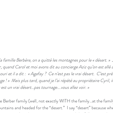
a famille Berbère, on a quitté les montagnes pour le « désert. »  J’
r, quand Carol et moi avons dit au concierge Aziz qu’on est allé a
uri et il a dit :  « Agafay ?  Ce n’est pas le vrai désert.  C’est prè
! »  Mais plus tard, quand je l’ai répété au propriétaire Cyril, il 
 est un vrai désert…pas tournage….vous allez voir. »
he Berber family (well, not exactly WITH the family…at the fami
tains and headed for the “desert.”  I say “desert” because whe