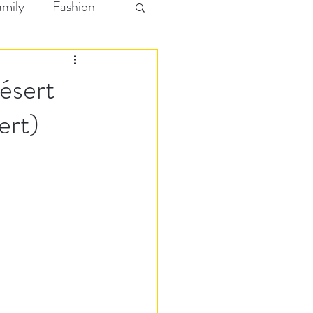
amily
Fashion
ésert
ert)