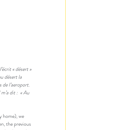
écrit « désert » 
u désert la 
s de l’aeroport.  
m’a dit :  « Au 
ly home), we 
n, the previous 