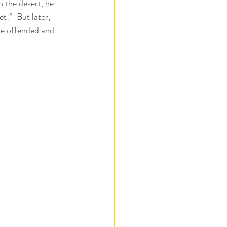
 the desert, he 
et!”  But later, 
te offended and 