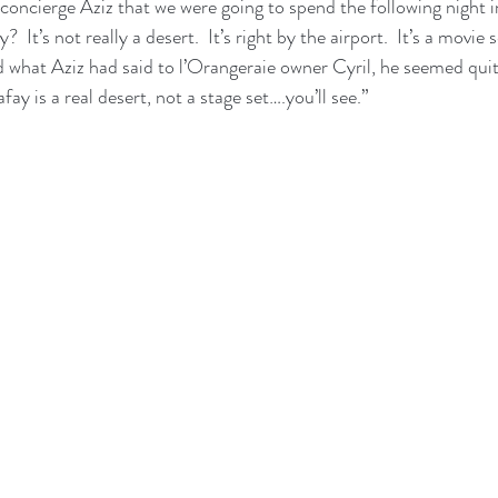
concierge Aziz that we were going to spend the following night in
 It’s not really a desert.  It’s right by the airport.  It’s a movie s
d what Aziz had said to l’Orangeraie owner Cyril, he seemed qui
ay is a real desert, not a stage set….you’ll see.” 