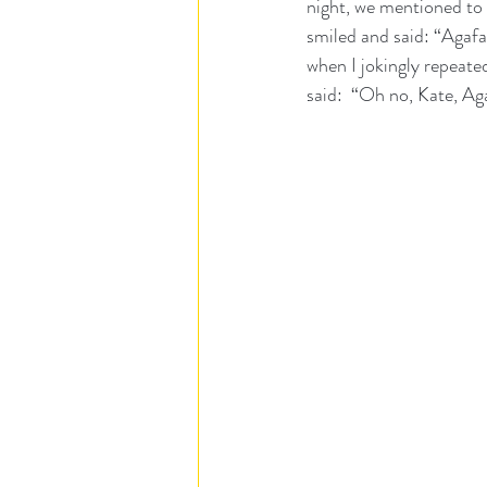
night, we mentioned to 
smiled and said: “Agafay? 
when I jokingly repeate
said:  “Oh no, Kate, Agaf